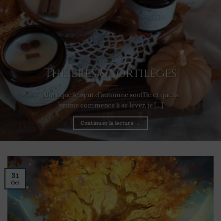
LA BOUTIQUE
Théières & Sortilèges
Alors que le vent d’automne souffle et que la
brume commence à se lever, je [...]
Continuer la lecture
→
31
Oct